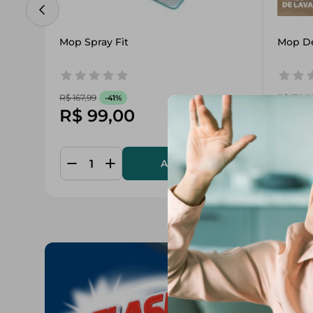
Mop Spray Fit
Mop Del
R$
167
,
99
R$
170
,
9
-
41%
R$
99
,
00
R$
Adicionar