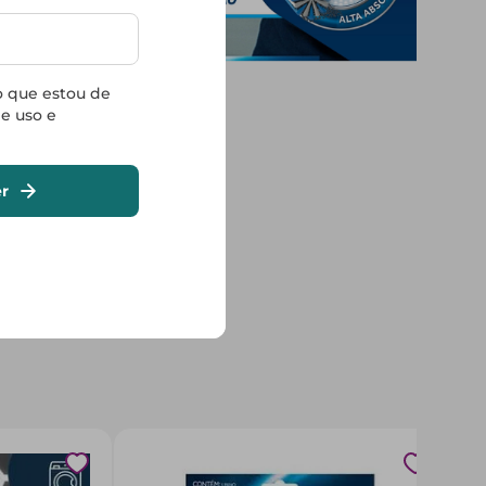
o que estou de
e uso e
r