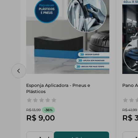
Esponja Aplicadora - Pneus e 
Pano A
Plásticos
R$
13
,
99
R$
41
,
99
-
36%
R$
9
,
00
R$