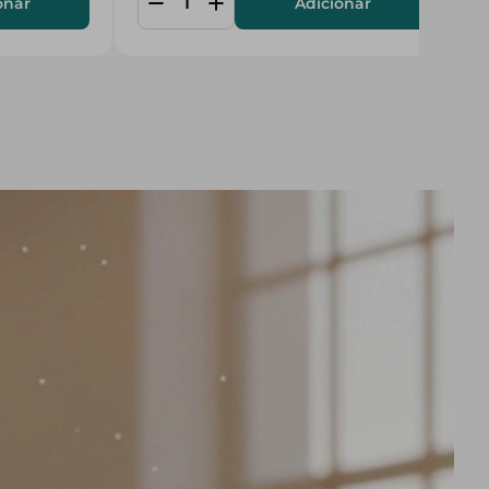
onar
Adicionar