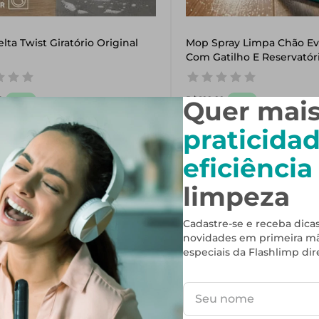
ta Twist Giratório Original
Mop Spray Limpa Chão Evo
Com Gatilho E Reservatór
Original
9
R$
199
,
99
-
48%
-
50%
Quer mai
89
,
00
R$
99
,
00
praticida
eficiência
Adicionar
Adici
limpeza
Cadastre-se e receba dicas
novidades em primeira mã
especiais da Flashlimp dir