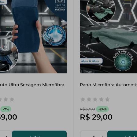
uto Ultra Secagem Microfibra
Pano Microfibra Automoti
R$
37
,
99
-
7%
-
24%
39
,
00
R$
29
,
00