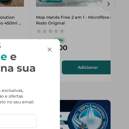
lution 
Mop Hands Free 2 em 1 - Microfibra e 
io 450ml 
Rodo Original
R$
145
,
99
-
39%
s
R$
89
,
00
de
e
na sua
onar
Adicionar
 exclusivas,
o e ofertas
eto no seu email.