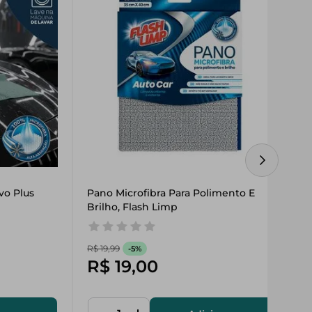
vo Plus
Pano Microfibra Para Polimento E 
Brilho, Flash Limp
R$
19
,
99
-
5%
R$
19
,
00