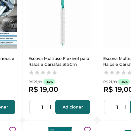
neus e 
Escova Multiuso Flexível para 
Escova Multiu
Ralos e Garrafas 31,5Cm
Ralos e Garr
R$
21
,
99
R$
21
,
99
-
14%
-
14%
R$
19
,
00
R$
19
,
0
onar
Adicionar