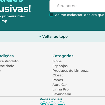
usivas!
Ao me cadastrar, declaro qu
m primeira mão
hLimp
Voltar ao topo
ndições
Categorias
bre Produto
Mops
ivacidade
Esponjas
o
Produtos de Limpeza
Closet
Panos
Auto Car
Linha Pro
Lavanderia
Redes sociais