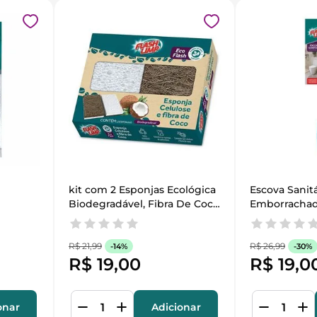
kit com 2 Esponjas Ecológica 
Escova Sanitá
Biodegradável, Fibra De Coco 
Emborrachad
e celulose.
R$
21
,
99
R$
26
,
99
-
14%
-
30%
R$
19
,
00
R$
19
,
0
onar
Adicionar