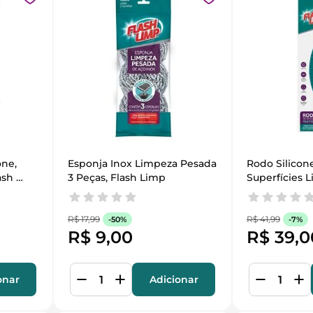
ne, 
Esponja Inox Limpeza Pesada 
Rodo Silicone
sh 
3 Peças, Flash Limp
Superfícies L
R$
17
,
99
R$
41
,
99
-
50%
-
7%
R$
9
,
00
R$
39
,
0
onar
Adicionar