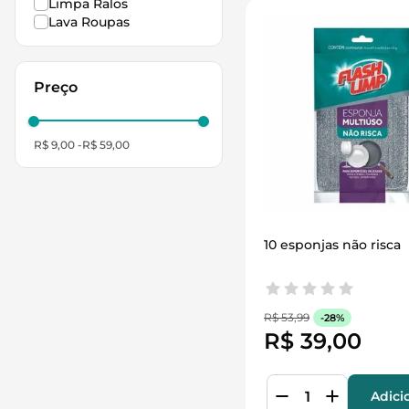
Limpa Ralos
Lava Roupas
R$ 9,00
R$ 59,00
10 esponjas não risca
R$
53
,
99
-
28%
R$
39
,
00
Adici