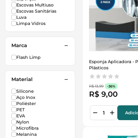
Escovas Multiuso
Escovas Sanitárias
Luva
Limpa Vidros
Marca
Flash Limp
Esponja Aplicadora - P
Plásticos
Material
R$
13
,
99
-
36%
Silicone
R$
9
,
00
Aço Inox
Poliéster
PET
Adici
EVA
Nylon
Microfibra
Melanina