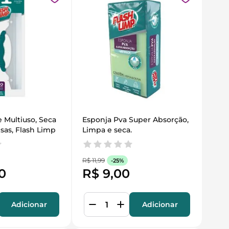
 Multiuso, Seca 
Esponja Pva Super Absorção, 
isas, Flash Limp
Limpa e seca.
R$
11
,
99
-
25%
0
R$
9
,
00
Adicionar
Adicionar