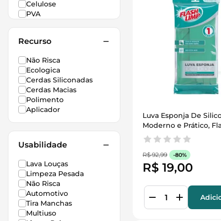
Celulose
PVA
Recurso
Não Risca
Ecologica
Cerdas Siliconadas
Cerdas Macias
Polimento
Aplicador
Luva Esponja De Silico
Moderno e Prático, Fla
Limp
Usabilidade
R$
92
,
99
-
80%
Lava Louças
R$
19
,
00
Limpeza Pesada
Não Risca
Automotivo
Adici
Tira Manchas
Multiuso