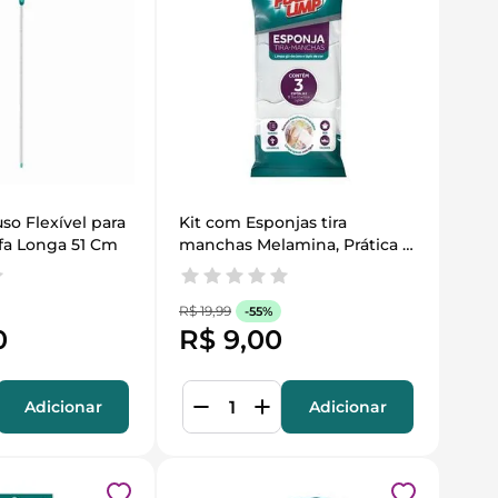
so Flexível para 
Kit com Esponjas tira 
afa Longa 51 Cm
manchas Melamina, Prática e 
Eficiente, Flash Limp
R$
19
,
99
-
55%
0
R$
9
,
00
Adicionar
Adicionar