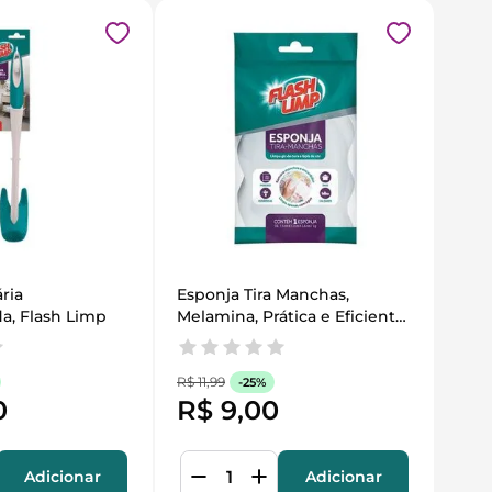
ria 
Esponja Tira Manchas, 
a, Flash Limp
Melamina, Prática e Eficiente, 
Flash Limp
R$
11
,
99
-
25%
0
R$
9
,
00
Adicionar
Adicionar