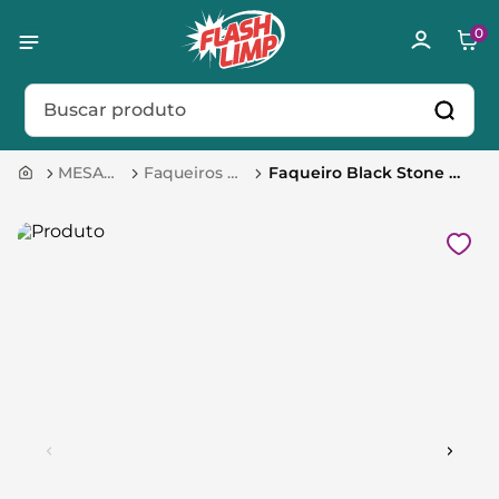
0
Buscar produto
MESA 
Faqueiros E 
Faqueiro Black Stone 
POSTA
Talheres
PVD Black 30 Peças