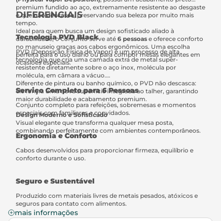
premium fundido ao aço, extremamente resistente ao desgaste
DIFERENCIAIS
e que
não descasca
, preservando sua beleza por muito mais
tempo.
Ideal para quem busca um design sofisticado aliado à
Tecnologia PVD Black
durabilidade, o conjunto serve até
6 pessoas
e oferece conforto
no manuseio graças aos cabos ergonômicos. Uma escolha
PVD (Deposição Física de Vapor) é um processo de alta
perfeita para o uso diário ou para compor mesas elegantes em
tecnologia que cria uma camada extra de metal super-
ocasiões especiais.
resistente diretamente sobre o aço inox, molécula por
molécula, em câmara a vácuo.
Diferente de pintura ou banho químico, o PVD não descasca:
Serviço Completo para 6 Pessoas
ele forma uma nova superfície integrada ao talher, garantindo
maior durabilidade e acabamento premium.
Conjunto completo para refeições, sobremesas e momentos
especiais com familiares e convidados.
Design Moderno e Sofisticado
Visual elegante que transforma qualquer mesa posta,
combinando perfeitamente com ambientes contemporâneos.
Ergonomia e Conforto
Cabos desenvolvidos para proporcionar firmeza, equilíbrio e
conforto durante o uso.
Seguro e Sustentável
Produzido com materiais livres de metais pesados, atóxicos e
seguros para contato com alimentos.
mais informações