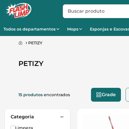
Buscar produto
Todos os departamentos
Mops
Esponjas e Escova
PETIZY
PETIZY
Grade
15 produtos
encontrados
Categoria
Limpeza