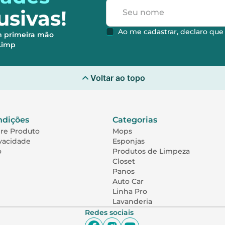
usivas!
Ao me cadastrar, declaro qu
m primeira mão
hLimp
Voltar ao topo
ndições
Categorias
bre Produto
Mops
ivacidade
Esponjas
o
Produtos de Limpeza
Closet
Panos
Auto Car
Linha Pro
Lavanderia
Redes sociais