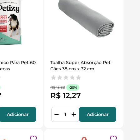
ico Para Pet 60 
Toalha Super Absorção Pet 
Peças
Cães 38 cm x 32 cm
R$
15
,
33
-
20%
7
R$
12
,
27
Adicionar
Adicionar