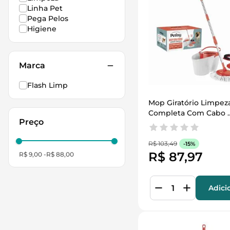
Linha Pet
Pega Pelos
Higiene
Marca
Flash Limp
Mop Giratório Limpeza
Completa Com Cabo 
Extensivel
R$
103
,
49
-
15%
R$
87
,
97
R$ 9,00
R$ 88,00
Adici