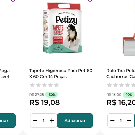
Pega 
Tapete Higiênico Para Pet 60 
Rolo Tira Pel
ivel
X 60 Cm 14 Peças
Cachorros G
Poeiras
R$
27
,
25
R$
18
,
00
-
30%
-
10%
R$
19
,
08
R$
16
,
2
onar
Adicionar