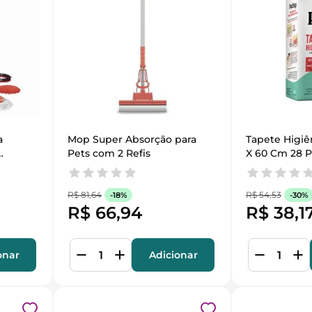
 
Mop Super Absorção para 
Tapete Higiên
Pets com 2 Refis
X 60 Cm 28 
R$
81
,
64
R$
54
,
53
-
18%
-
30%
R$
66
,
94
R$
38
,
1
onar
Adicionar