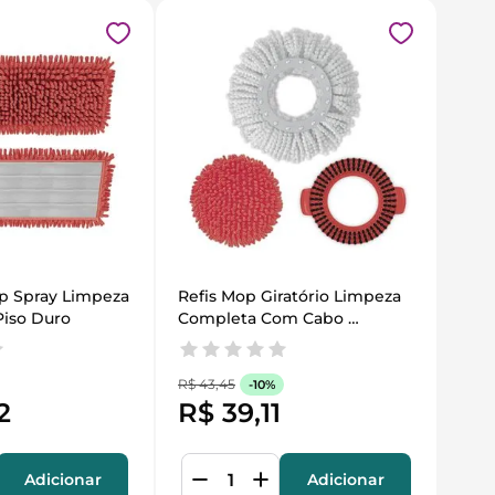
op Spray Limpeza 
Refis Mop Giratório Limpeza 
Piso Duro
Completa Com Cabo 
Extensivel
R$
43
,
45
-
10%
2
R$
39
,
11
Adicionar
Adicionar