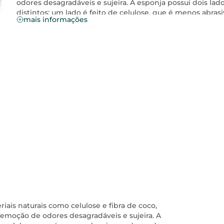
odores desagradáveis e sujeira. A esponja possui dois lad
distintos: um lado é feito de celulose, que é menos abrasi
mais informações
e adequada para limpezas mais suaves, enquanto o outro
lado é feito de fibras de coco, que são mais abrasivas e
adequadas para limpezas mais intensas.
ais naturais como celulose e fibra de coco,
remoção de odores desagradáveis e sujeira. A