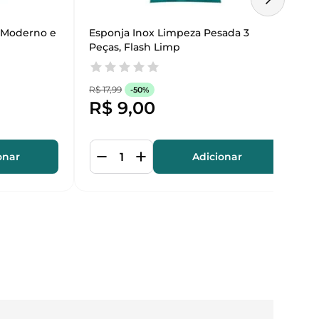
 Moderno e 
Esponja Inox Limpeza Pesada 3 
Peças, Flash Limp
R$
17
,
99
-
50%
R$
9
,
00
onar
Adicionar