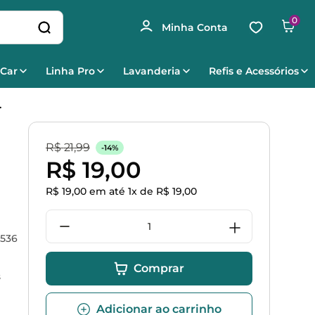
0
 Car
Linha Pro
Lavanderia
Refis e Acessórios
.
R$
21
,
99
-
14%
R$
19
,
00
R$
19
,
00
em até
1
x de
R$
19
,
00
536
Comprar
s
Adicionar ao carrinho