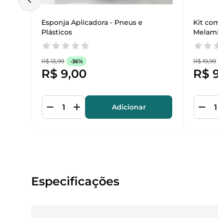
Esponja Aplicadora - Pneus e 
Kit co
Plásticos
Melamin
Limp
R$
13
,
99
R$
19
,
99
-
36%
R$
9
,
00
R$
Adicionar
Especificações