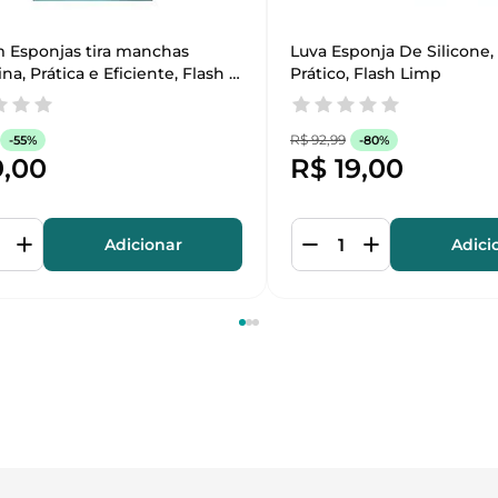
m Esponjas tira manchas 
Luva Esponja De Silicone,
a, Prática e Eficiente, Flash 
Prático, Flash Limp
R$
92
,
99
-
55%
-
80%
9
,
00
R$
19
,
00
Adicionar
Adici