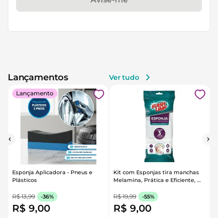
Lançamentos
Ver tudo
Lançamento
Esponja Aplicadora - Pneus e 
Kit com Esponjas tira manchas 
Plásticos
Melamina, Prática e Eficiente, 
Flash Limp
R$
13
,
99
R$
19
,
99
-
36%
-
55%
R$
9
,
00
R$
9
,
00