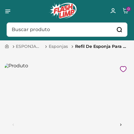
0
Buscar produto
ESPONJAS 
Esponjas
Refil De Esponja Para 
E ESCOVAS
Dispenser, Flash Limp